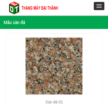
Toggl
navig
Mẫu sàn đá
Sàn đá 01