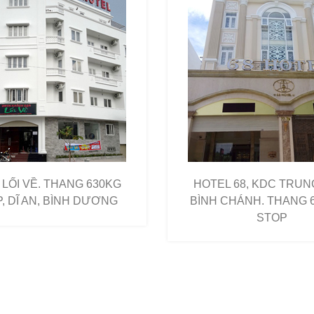
 LỐI VỀ. THANG 630KG
HOTEL 68, KDC TRUN
, DĨ AN, BÌNH DƯƠNG
BÌNH CHÁNH. THANG 
STOP