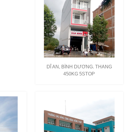
DĨ AN, BÌNH DƯƠNG. THANG
450KG 5STOP