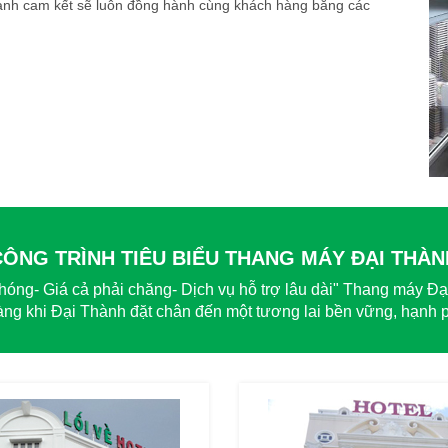
hành cam kết sẽ luôn đồng hành cùng khách hàng bằng các
CÔNG TRÌNH TIÊU BIỂU THANG MÁY ĐẠI THÀN
hóng- Giá cả phải chăng- Dịch vụ hỗ trợ lâu dài" Thang máy Đ
ng khi Đại Thành đặt chân đến một tương lai bền vững, hạnh ph