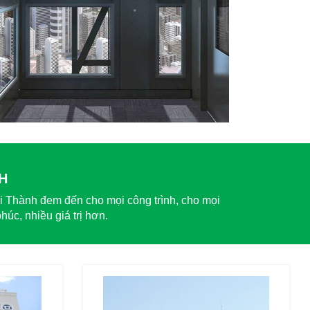
H
ại Thành đem đến cho mọi công trình, cho mọi
úc, nhiều giá trị hơn.