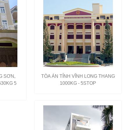
G SƠN,
TÒA ÁN TỈNH VĨNH LONG THANG
630KG 5
1000KG - 5STOP