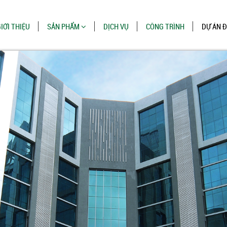
IỚI THIỆU
SẢN PHẨM
DỊCH VỤ
CÔNG TRÌNH
DỰ ÁN 