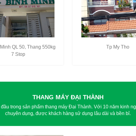
 Minh QL 50, Thang 550kg
Tp My Tho
7 Stop
THANG MÁY ĐẠI THÀNH
g đầu trong sản phẩm thang máy Đại Thành. Với 10 năm kinh ng
chuyên dụng, được khách hàng sử dụng lâu dài và bền bỉ.