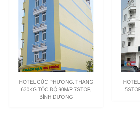
HOTEL CÚC PHƯƠNG. THANG
HOTEL
630KG TỐC ĐỘ 90M/P 7STOP,
5STOP
BÌNH DƯƠNG