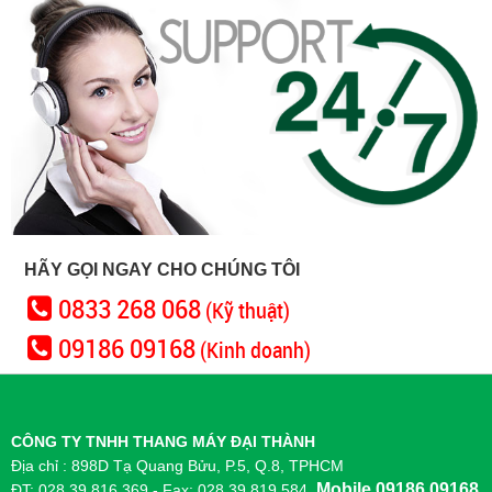
HÃY GỌI NGAY CHO CHÚNG TÔI
0833 268 068
(Kỹ thuật)
09186 09168
(Kinh doanh)
CÔNG TY TNHH THANG MÁY ĐẠI THÀNH
Địa chỉ : 898D Tạ Quang Bửu, P.5, Q.8, TPHCM
Mobile 09186 09168
ĐT: 028 39 816 369 - Fax: 028 39 819 584