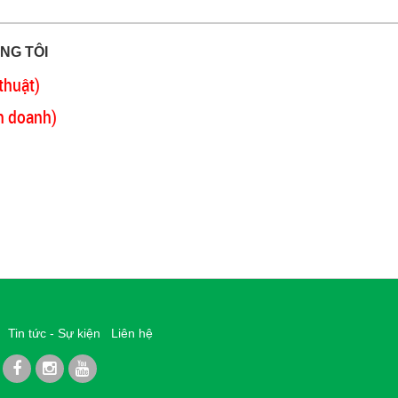
NG TÔI
thuật)
h doanh)
Tin tức - Sự kiện
Liên hệ