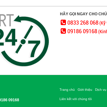
HÃY GỌI NGAY CHO CHÚ
0833 268 068
(Kỹ 
09186 09168
(Kin
Trang chủ
Giới thiệu
Dịch vụ
Liên kết với chúng tôi
9186 09168