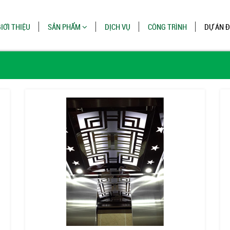
IỚI THIỆU
SẢN PHẨM
DỊCH VỤ
CÔNG TRÌNH
DỰ ÁN 