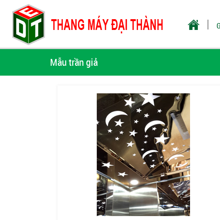
G
Mẫu trần giả