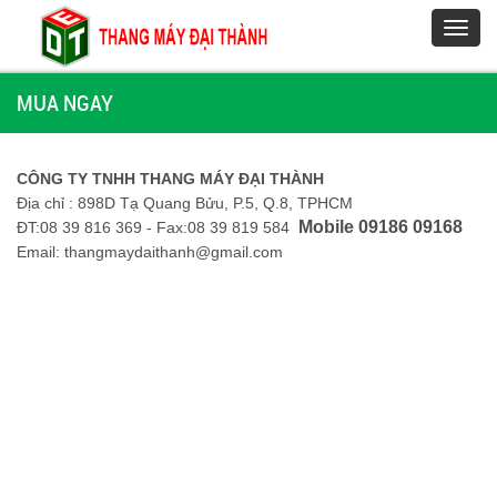
Toggl
navig
MUA NGAY
CÔNG TY TNHH THANG MÁY ĐẠI THÀNH
Địa chỉ : 898D Tạ Quang Bửu, P.5, Q.8, TPHCM
Mobile 09186 09168
ĐT:08 39 816 369 - Fax:08 39 819 584
Email: thangmaydaithanh@gmail.com